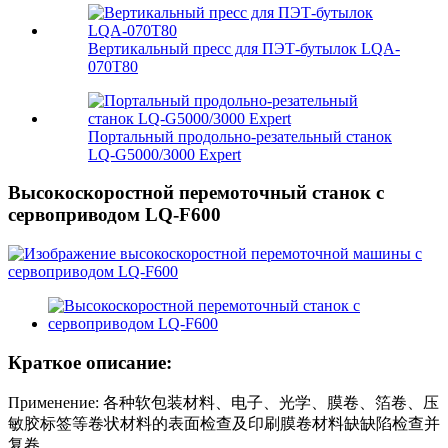
Вертикальный пресс для ПЭТ-бутылок LQA-
070T80
Портальный продольно-резательный станок
LQ-G5000/3000 Expert
Высокоскоростной перемоточный станок с
сервоприводом LQ-F600
Краткое описание:
Применение: 各种软包装材料、电子、光学、膜卷、箔卷、压
敏胶标签等卷状材料的表面检查及印刷膜卷材料缺缺陷检查并
复卷。