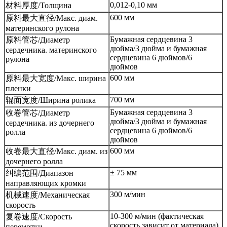
0,012-0,10 мм
材料厚度/Толщина
600 мм
原料最大直径/Макс. диам.
материнского рулона
Бумажная сердцевина 3
原料管芯/Диаметр
дюйма/3 дюйма и бумажная
сердечника. материнского
сердцевина 6 дюймов/6
рулона
дюймов
600 мм
原料最大宽度/Макс. ширина
пленки
700 мм
辊面宽度/Ширина ролика
Бумажная сердцевина 3
收卷管芯/Диаметр
дюйма/3 дюйма и бумажная
сердечника. из дочернего
сердцевина 6 дюймов/6
ролла
дюймов
600 мм
收卷最大直径/Макс. диам. из
дочернего ролла
± 75 мм
纠编范围/Диапазон
направляющих кромки
300 м/мин
机械速度/Механическая
скорость
10-300 м/мин (фактическая
复卷速度/Скорость
скорость зависит от материала)
перемотки