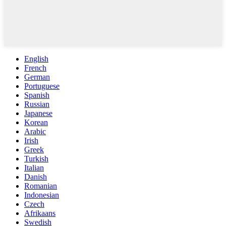
English
French
German
Portuguese
Spanish
Russian
Japanese
Korean
Arabic
Irish
Greek
Turkish
Italian
Danish
Romanian
Indonesian
Czech
Afrikaans
Swedish