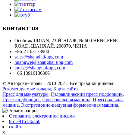
контакт
us
Особняк JIDIAN, 23-Й ЭТАЖ, № 600 HENGFENG
ROAD, ШАНХАЙ, 200070, ЧИНА
+86-21-63173900
sales@shanghai-upg.com
huangwei@shanghai-upg.com
louise@shanghai-upg.com
+86 13916136366
© Авторские права - 2010-2021: Все права защищены.
Рекомендуемые товары
,
Карта сайта
Пресс для макулатуры
,
Гидравлический пресс-подборщик
,
Пресс-подборщик
,
Прессовальная машина
,
Прессовальная
машина
,
Экструзионно-выдувная формовочная машина
,
Отправить электронное письмо
8613916136366
скайп
x