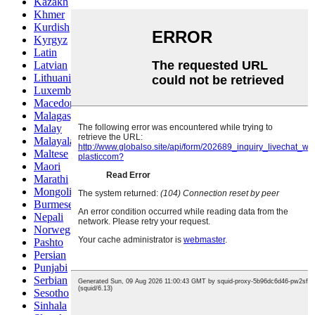
Kazakh
Khmer
Kurdish
Kyrgyz
Latin
Latvian
Lithuanian
Luxembou..
Macedonian
Malagasy
Malay
Malayalam
Maltese
Maori
Marathi
Mongolian
Burmese
Nepali
Norwegian
Pashto
Persian
Punjabi
Serbian
Sesotho
Sinhala