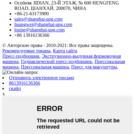
Особняк JIDIAN, 23-Й ЭТАЖ, № 600 HENGFENG
ROAD, ШАНХАЙ, 200070, ЧИНА
+86-21-63173900
sales@shanghai-upg.com
huangwei@shanghai-upg.com
louise@shanghai-upg.com
+86 13916136366
© Авторские права - 2010-2021: Все права защищены.
Рекомендуемые товары
,
Карта сайта
Пресс-подборщик
,
Экструзионно-выдувная формовочная
машина
,
Гидравлический пресс-подборщик
,
Прессовальная
машина
,
Прессовальная машина
,
Пресс для макулатуры
,
Отправить электронное письмо
8613916136366
скайп
x