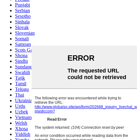
Punjabi
Serbian
Sesotho
Sinhala
Slovak
Slovenian
Somali
Samoan
Scots Gaelic
Shona
Sindhi
Sundanese
Swahili
Tajik
Tamil
Telugu
Thai
Ukrainian
Urdu
Uzbek
Vietnamese
Welsh
Xhosa
Yiddish
Yoruba