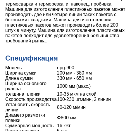
термосварка и терморезка, и, наконец, пробивка.
Машина для изготовления пластиковых пакетов может
производить две или четыре линии таких пакетов с
боковыми складками. Машина для изготовления
пластиковых пакетов может производить более 200
штук в минуту. Машина для изготовления пластиковых
пакетов подходит для удовлетворения большинства
требований рынка.
Спецификация
Модель
upg-900
Ширина сумки
200 мм - 380 мм
Длина сумки
330 мм - 650 мм
Ширина основного
1000 мм (макс.)
рулона
толщина пленки
10-35 мкм на слой
Скорость производства
100-230 шт./мин, 2 линии
Установить скорость
80-120 м/мин
линии
Диаметр размотки
Φ800 мм
пленки
Суммарная мощность
16 кВт
Расход воздуха
5 л.с.