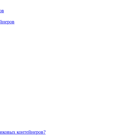
ов
ейнеров
тиковых контейнеров?